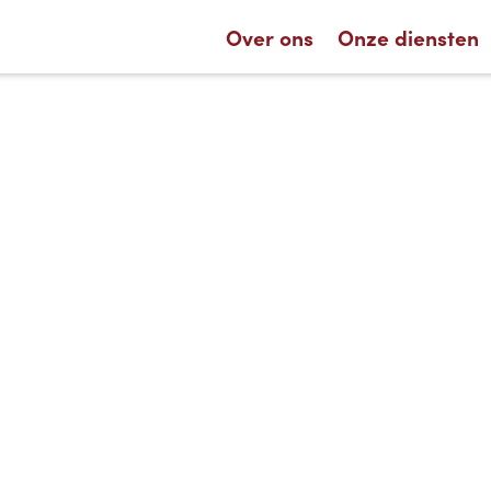
Over ons
Onze diensten
November 24, 2023
oenrecycl