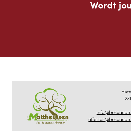
Wordt jo
Hee
23
info@bosennatu
offertes@bosennat